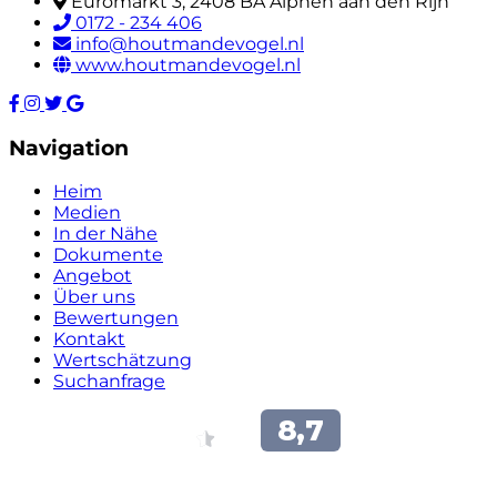
Euromarkt 3, 2408 BA Alphen aan den Rijn
0172 - 234 406
info@houtmandevogel.nl
www.houtmandevogel.nl
Navigation
Heim
Medien
In der Nähe
Dokumente
Angebot
Über uns
Bewertungen
Kontakt
Wertschätzung
Suchanfrage