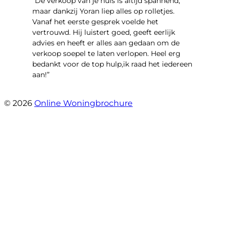
“​De verkoop van je huis is altijd spannend,
maar dankzij Yoran liep alles op rolletjes.
Vanaf het eerste gesprek voelde het
vertrouwd. Hij luistert goed, geeft eerlijk
advies en heeft er alles aan gedaan om de
verkoop soepel te laten verlopen. Heel erg
bedankt voor de top hulp,ik raad het iedereen
aan!”
- leo hensbroek
© 2026
Online Woningbrochure